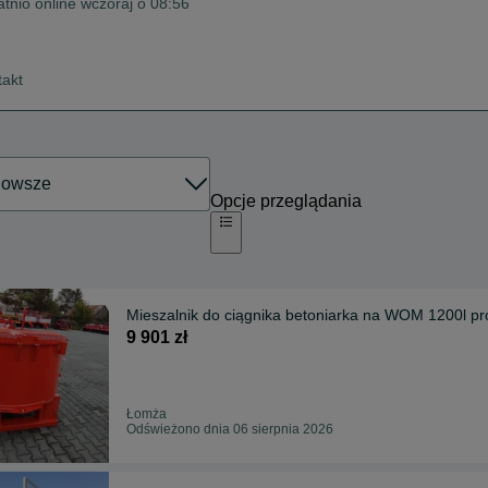
atnio online wczoraj o 08:56
takt
Opcje przeglądania
Mieszalnik do ciągnika betoniarka na WOM 1200l pr
9 901 zł
Łomża
Odświeżono dnia 06 sierpnia 2026