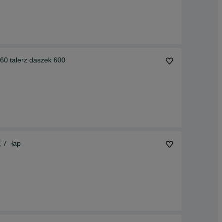
0 talerz daszek 600
 7 -łap