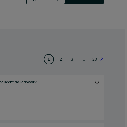
1
2
3
...
23
oducent do ładowarki