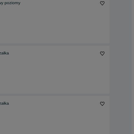
owy poziomy
załka
załka