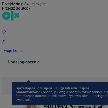
Przejdź do głównej części
Przejdź do stopki
Czat
Twoje konto
Dodaj ogłoszenie
Dla biznesu
opens in a new tab
Sprzedajesz, oferujesz usługi lub rekrutujesz
pracowników?
Zobacz, jak dzięki naszym rozwiązaniom dl
firm możesz dotrzeć do milionów użytkowników — i osiągną
swoje cele.
Na 
F.H.U. UFNAL Przemysław Ufnal